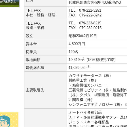
兵庫県姫路市阿保甲403番地の3
TEL 079-222-3291
TEL,FAX
本社・総務・経理
FAX 079-222-3242
TEL 079-223-8215
TEL,FAX
製造・業務
FAX 079-282-0215
設立
昭和23年2月19日
資本金
4,500万円
従業員
120名
2
敷地面積
19,419m
（区画整理完了時）
2
建物床面積
11,039.92m
カワサキモータース（株）
川崎重工業（株）
・精密機械カンパニー
主要取引先
三菱電機モビリティ（株）姫路製
（株）クボタ 堺製造所・堺臨海
井関農機（株）
シンフォニアテクノロジー（株） 
オートバイ各種部品
ＡＴＶ・多目的運搬車マフラー及
ジェットスキー各種部品
汎用エンジン用マフラー及び各種