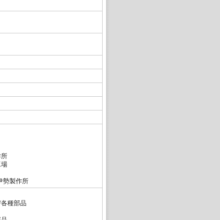
作所
工場
伊勢製作所
び各種部品
部品