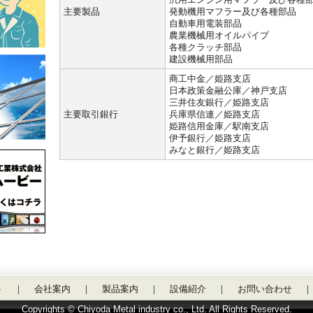
主要製品
発動機用マフラー及び各種部品
自動車用電装部品
農業機械用オイルパイプ
各種クラッチ部品
建設機械用部品
商工中金／姫路支店
日本政策金融公庫／神戸支店
三井住友銀行／姫路支店
主要取引銀行
兵庫県信連／姫路支店
姫路信用金庫／駅南支店
伊予銀行／姫路支店
みなと銀行／姫路支店
ト
｜
会社案内
｜
製品案内
｜
設備紹介
｜
お問い合わせ
｜
Copyrights © Chiyoda Metal industry co., Ltd. All Rights Reserved.