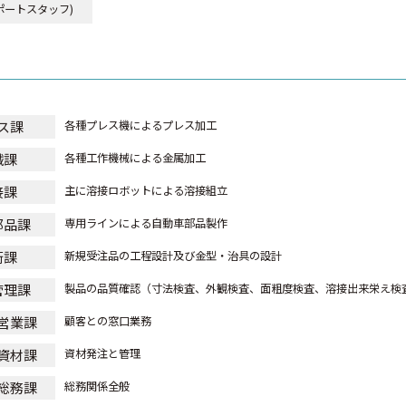
ポートスタッフ)
ス課
各種プレス機によるプレス加工
械課
各種工作機械による金属加工
接課
主に溶接ロボットによる溶接組立
部品課
専用ラインによる自動車部品製作
術課
新規受注品の工程設計及び金型・治具の設計
管理課
製品の品質確認
（寸法検査、外観検査、面粗度検査、溶接出来栄え検
営業課
顧客との窓口業務
資材課
資材発注と管理
総務課
総務関係全般