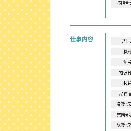
(現場サ
仕事内容
プレ
機
溶
電装
技
品質
業務部
業務部
総務部