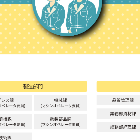
製造部門
プレス課
機械課
品質管理課
オペレータ要員)
(マシンオペレータ要員)
業務部資材課
溶接課
電装部品課
オペレータ要員)
(マシンオペレータ要員)
総務部経理課
技術課