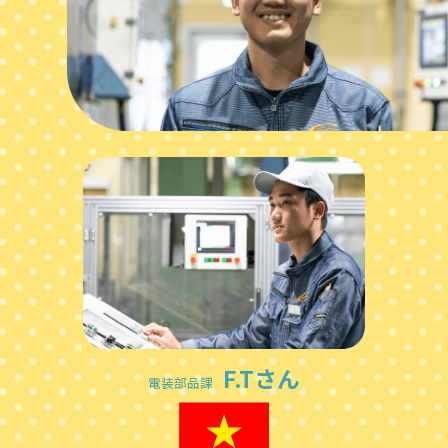
F.Tさん
電装部品課