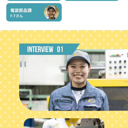
電装部品課
F.Tさん