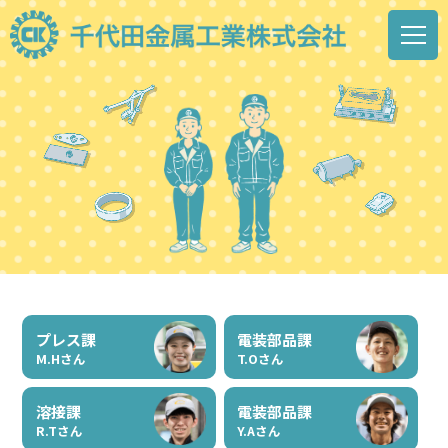
プレス課
電装部品課
M.Hさん
T.Oさん
溶接課
電装部品課
R.Tさん
Y.Aさん