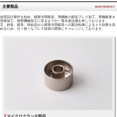
主要部品
MAIN PRODUCT
金型設計製作を始め、精密冷間鍛造、薄鋼板の順送プレス加工、厚鋼板巻き
溶接加工、精密機械加工に至るまでの一貫生産設備を有しております。
又、鋳造、鍛造、焼結品から精密冷間鍛造への製法転換によるＶＡ効果を高
めるため、日々様々なプレス技術の開発にチャレンジしております。
マイクロクラッチ部品