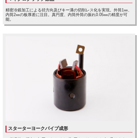
精密冷鍛加工による径方向及びキー溝の切削レス化を実現。外筒1㎜、
内筒2㎜の板厚差に注目。真円度、内筒外筒の振れ0.05㎜の精度が可
能。
スターターヨークパイプ成形