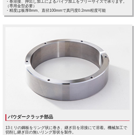
・巻溶接、押出し加工によるパイプ加工をフリーサイズで承ります。
（専用金型必要）
・精度は板厚8mm、直径100mmで真円度0.2mm程度可能
パウダークラッチ部品
13ミリの鋼板をリング状に巻き、継ぎ目を溶接にて溶着。機械加工で
切削し継ぎ目の無いリング形状を製作。